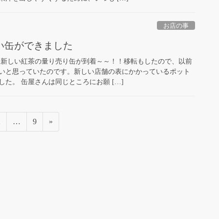
お店の事
い缶ができました
 新しい紅茶の量り売り缶が到着～～！！移転もしたので、以前
いと思っていたのです。新しい店舗の表にかかっているポット
た。 缶屋さんは同じところにお願 […]
固
固
2
…
9
»
定
定
ペ
ペ
ー
ー
ジ
ジ