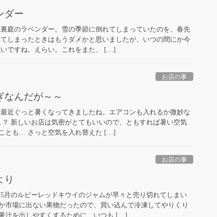
ンダー
 裏庭のラベンダー。雪の季節に倒れてしまっていたのを、春先
れてしまったときはもうダメかと思いましたが、いつの間にか今
いですね。えらい。これをまた、 […]
お店の事
ぎなんだが～～
 最近ぐっと暑くなってきましたね。エアコンも入れるか微妙な
…？ 新しいお店は気密がとてもいいので、ともすれば暑い空気
とも… さっと空気を入れ替えた […]
お店の事
より
 5月のルビーレッドキウイのジャムが早々と売り切れてしまい
か市場に出ない果物だったので、買い込んで冷凍してやりくり
汁を出しやすくするために、いつも […]