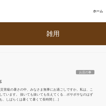
ホーム
雑用
お店の事
事
 災害級の暑さの中、みなさま無事にお過ごしですか。私は、こ
しています。 抜いても抜いても生えてくる…ボサボサなのはず
、しばらくは暑くて暑くて長時間 […]