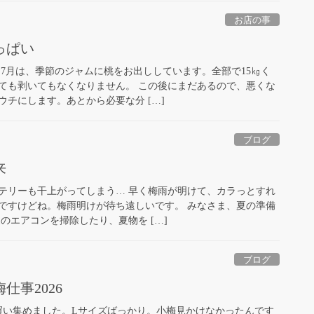
お店の事
っぱい
 7月は、季節のジャムに桃をお出ししています。全部で15㎏く
ても剥いてもなくなりません。 この後にまだあるので、悪くな
チにします。あとから必要な分 […]
ブログ
来
テリーも干上がってしまう… 早く梅雨が明けて、カラっとすれ
ですけどね。梅雨明けが待ち遠しいです。 みなさま、夏の準備
のエアコンを掃除したり、夏物を […]
ブログ
仕事2026
g買い集めました。Lサイズばっかり。小梅見かけなかったんです