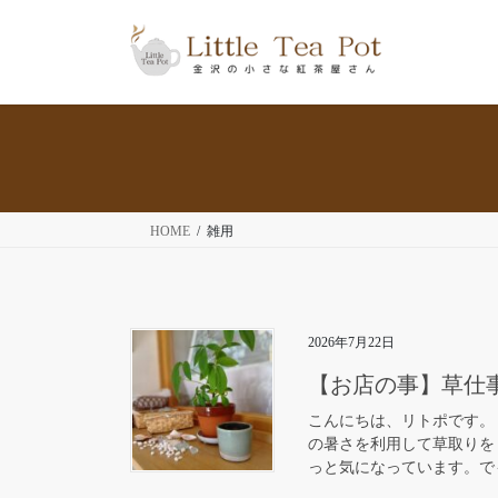
コ
ナ
ン
ビ
テ
ゲ
ン
ー
ツ
シ
へ
ョ
ス
ン
キ
に
ッ
移
HOME
雑用
プ
動
2026年7月22日
【お店の事】草仕
こんにちは、リトポです。
の暑さを利用して草取りを
っと気になっています。でも