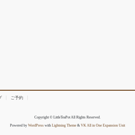
プ
ご予約
Copyright © LittleTeaPot All Rights Reserved.
Powered by
WordPress
with
Lightning Theme
&
VK All in One Expansion Unit