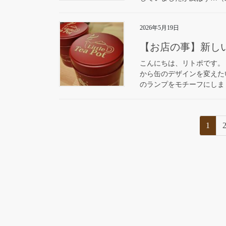
2026年5月19日
【お店の事】新し
こんにちは、リトポです。
から缶のデザインを変えた
のランプをモチーフにしまし
投
固
1
稿
定
ペ
の
ー
ペ
ジ
ー
ジ
送