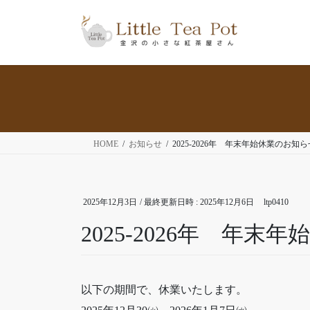
コ
ナ
ン
ビ
テ
ゲ
ン
ー
ツ
シ
へ
ョ
ス
ン
キ
に
ッ
移
HOME
お知らせ
2025-2026年 年末年始休業のお知ら
プ
動
2025年12月3日
/ 最終更新日時 :
2025年12月6日
ltp0410
2025-2026年 年末
以下の期間で、休業いたします。